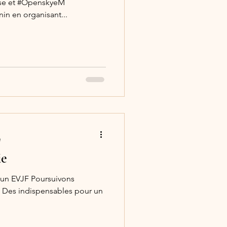
use et #OpenskyeM
in en organisant...
e
ie
r un EVJF Poursuivons
s. Des indispensables pour un