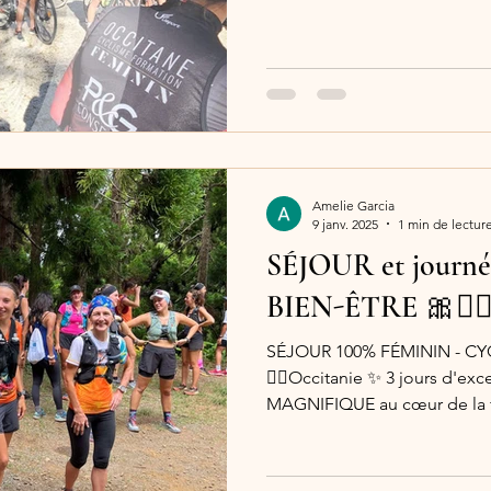
Amelie Garcia
9 janv. 2025
1 min de lectur
SÉJOUR et journ
BIEN-ÊTRE 🎀🚴‍♀
SÉJOUR 100% FÉMININ - CY
🚴‍♀️Occitanie ✨ 3 jours d'exception dans un domaine
MAGNIFIQUE au cœur de la f