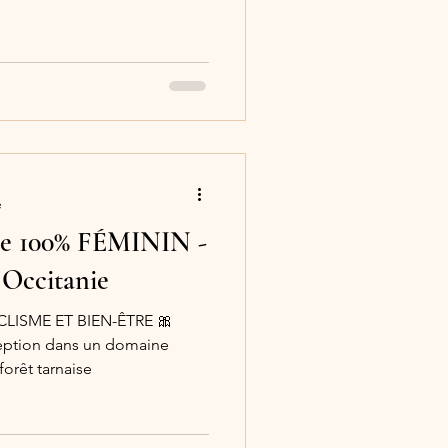
e
ée 100% FÉMININ -
️Occitanie
CLISME ET BIEN-ÊTRE 🎀
orêt tarnaise