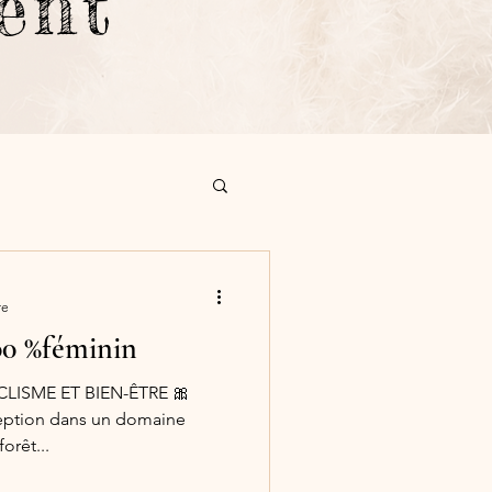
ment
re
00 %féminin
CLISME ET BIEN-ÊTRE 🎀
xception dans un domaine
rêt...