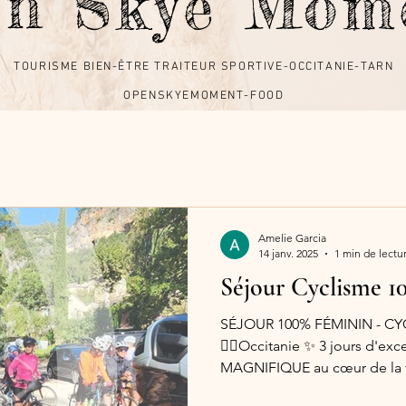
en Skye Mo
TOURISME BIEN-ÊTRE TRAITEUR SPORTIVE-OCCITANIE-TARN
TOURISME BIEN-ÊTRE TRAITEUR SPORTIVE-OCCITANIE-TARN
OPENSKYEMOMENT-FOOD
OPENSKYEMOMENT-FOOD
Amelie Garcia
14 janv. 2025
1 min de lectu
Séjour Cyclisme 1
SÉJOUR 100% FÉMININ - CY
🚴‍♀️Occitanie ✨ 3 jours d'e
MAGNIFIQUE au cœur de la fo