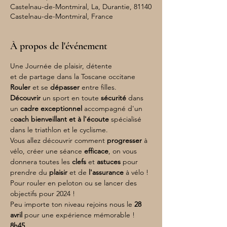
Castelnau-de-Montmiral, La, Durantie, 81140
Castelnau-de-Montmiral, France
À propos de l'événement
Une Journée de plaisir, détente
et de partage dans la Toscane occitane
Rouler 
et se 
dépasser 
entre filles.
Découvrir 
un sport en toute 
sécurité 
dans 
un 
cadre exceptionnel
 accompagné d'un 
c
oach bienveillant et à l'écoute
 spécialisé 
dans le triathlon et le cyclisme.
Vous allez découvrir comment 
progresser 
à 
vélo, créer une séance 
efficace
, on vous 
donnera toutes les 
clefs 
et 
astuces 
pour 
prendre du 
plaisir 
et de 
l'assurance 
à vélo !
Pour rouler en peloton ou se lancer des 
objectifs pour 2024 !
Peu importe ton niveau rejoins nous le
 28 
avril 
pour une expérience mémorable !
8h45