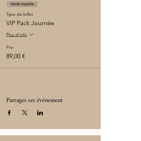
Vente expirée
Type de billet
VIP Pack Journée
Plus d'info
Prix
89,00 €
Partager cet événement