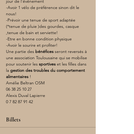
jour de l’événement
-Avoir 1 vélo de préférence sinon dit le 
nous!
-Prévoir une tenue de sport adaptée 
(*tenue de pluie )des gourdes, casque 
,tenue de bain et serviette!
-Etre en bonne condition physique
-Avoir le sourire et profiter!
Une partie des 
bénéfices 
seront reversés à 
une association Toulousaine qui se mobilise 
pour soutenir les 
sportives 
et les filles dans 
la 
gestion des troubles du comportement 
alimentaires
 !
Amélie Beltran OSM
06 38 25 10 27
Alexis Duval Lapierre
0 7 82 87 91 42
Billets