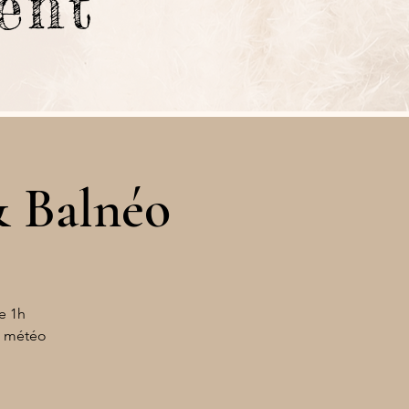
ment
& Balnéo
e 1h
on météo