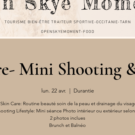
en Skye Mo
TOURISME BIEN-ÊTRE TRAITEUR SPORTIVE-OCCITANIE-TARN
TOURISME BIEN-ÊTRE TRAITEUR SPORTIVE-OCCITANIE-TARN
OPENSKYEMOMENT-FOOD
OPENSKYEMOMENT-FOOD
re- Mini Shooting 
lun. 22 avr.
  |  
Durantie
 Skin Care: Routine beauté soin de la peau et drainage du visag
ooting Lifestyle: Mini séance Photo intérieur ou extérieur sel
2 photos inclues
Brunch et Balnéo