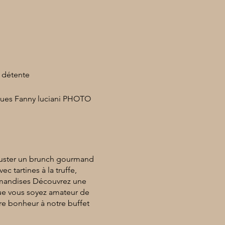
 détente
clues Fanny luciani PHOTO
éguster un brunch gourmand
c tartines à la truffe,
urmandises Découvrez une
Que vous soyez amateur de
re bonheur à notre buffet