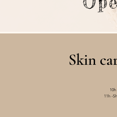
Op
Skin ca
10h
11h -Sh