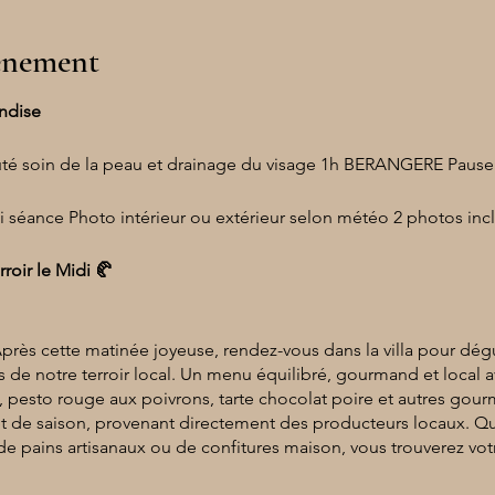
vénement
ndise
uté soin de la peau et drainage du visage 1h BERANGERE Pause
ni séance Photo intérieur ou extérieur selon météo 2 photos in
oir le Midi 🥐
Après cette matinée joyeuse, rendez-vous dans la villa pour d
s de notre terroir local. Un menu équilibré, gourmand et local ave
é, pesto rouge aux poivrons, tarte chocolat poire et autres go
 et de saison, provenant directement des producteurs locaux. 
de pains artisanaux ou de confitures maison, vous trouverez vot