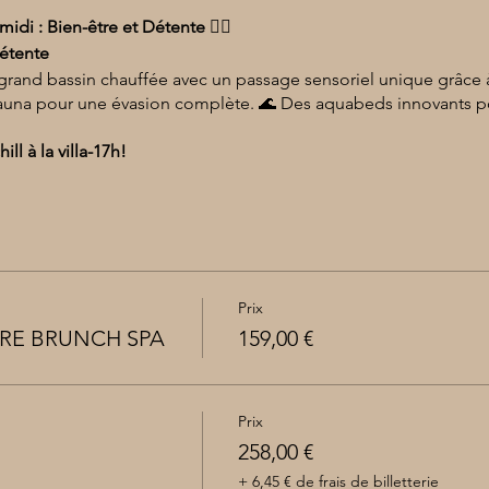
idi : Bien-être et Détente 🧘‍♀️
Détente
n grand bassin chauffée avec un passage sensoriel unique grâce à
auna pour une évasion complète. 🌊 Des aquabeds innovants 
ll à la villa-17h!
Prix
RE BRUNCH SPA
159,00 €
Prix
258,00 €
+ 6,45 € de frais de billetterie