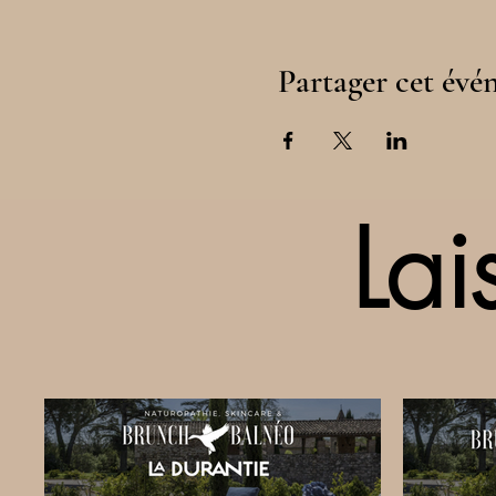
Partager cet év
Lai
Lai