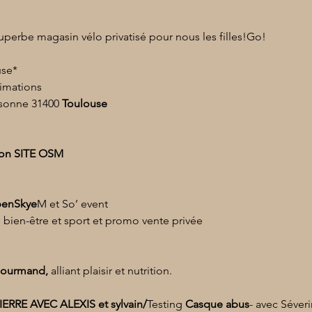
perbe magasin vélo privatisé pour nous les filles!Go!
use*
nimations
sonne 31400 
Toulouse
tion SITE OSM
penSkye
M et So’ event
 bien-être et sport et promo vente privée
gourmand,
 alliant plaisir et nutrition.
IERRE AVEC ALEXIS et sylvain/
Testing 
Casque abus
- avec Séve