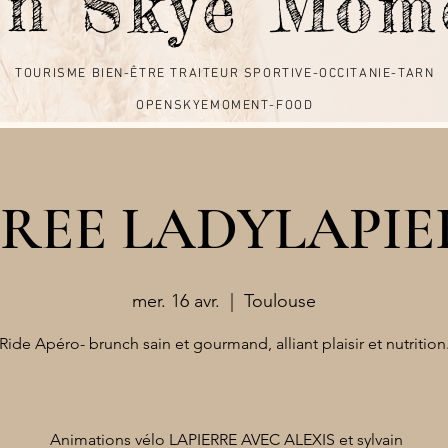
en Skye Mo
TOURISME BIEN-ÊTRE TRAITEUR SPORTIVE-OCCITANIE-TARN
TOURISME BIEN-ÊTRE TRAITEUR SPORTIVE-OCCITANIE-TARN
OPENSKYEMOMENT-FOOD
OPENSKYEMOMENT-FOOD
IREE LADYLAPIE
mer. 16 avr.
  |  
Toulouse
Ride Apéro- brunch sain et gourmand, alliant plaisir et nutrition
Animations vélo LAPIERRE AVEC ALEXIS et sylvain