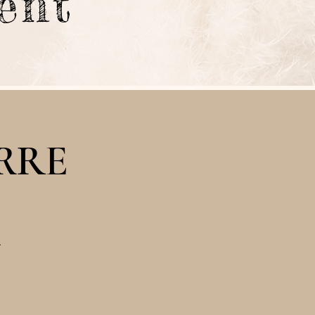
ment
RRE
.