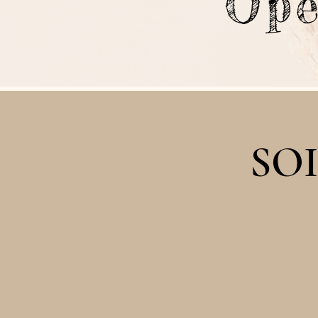
Op
SO